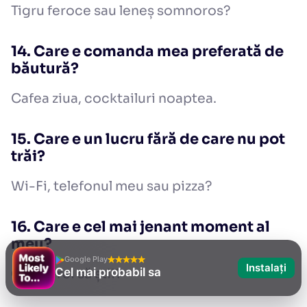
Tigru feroce sau leneș somnoros?
14. Care e comanda mea preferată de
băutură?
Cafea ziua, cocktailuri noaptea.
15. Care e un lucru fără de care nu pot
trăi?
Wi-Fi, telefonul meu sau pizza?
16. Care e cel mai jenant moment al
meu?
Google Play
Instalați
Cel mai probabil sa
Chiar vrei să știi?