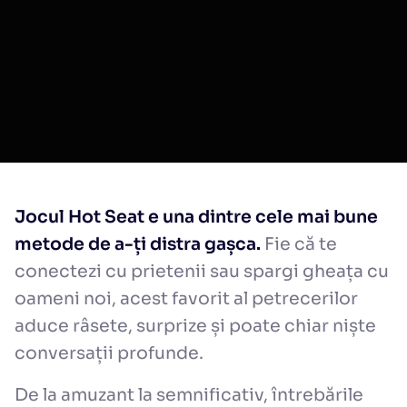
Jocul Hot Seat e una dintre cele mai bune
metode de a-ți distra gașca.
Fie că te
conectezi cu prietenii sau spargi gheața cu
oameni noi, acest favorit al petrecerilor
aduce râsete, surprize și poate chiar niște
conversații profunde.
De la amuzant la semnificativ, întrebările