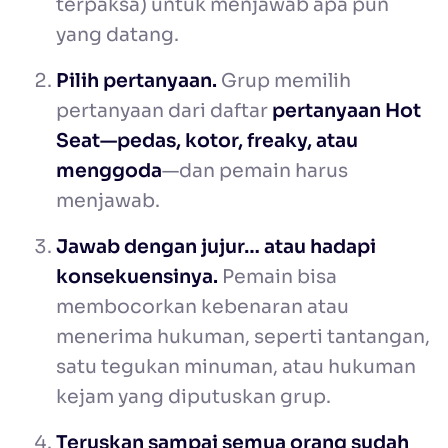
terpaksa) untuk menjawab apa pun
yang datang.
Pilih pertanyaan.
Grup memilih
pertanyaan dari daftar
pertanyaan Hot
Seat—pedas, kotor, freaky, atau
menggoda
—dan pemain harus
menjawab.
Jawab dengan jujur… atau hadapi
konsekuensinya.
Pemain bisa
membocorkan kebenaran atau
menerima hukuman, seperti tantangan,
satu tegukan minuman, atau hukuman
kejam yang diputuskan grup.
Teruskan sampai semua orang sudah