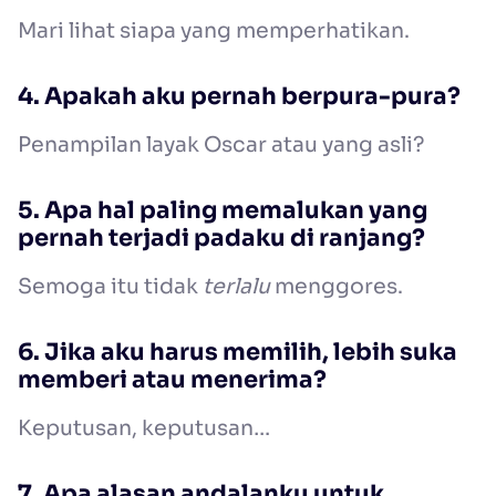
Mari lihat siapa yang memperhatikan.
4. Apakah aku pernah berpura-pura?
Penampilan layak Oscar atau yang asli?
5. Apa hal paling memalukan yang
pernah terjadi padaku di ranjang?
Semoga itu tidak
terlalu
menggores.
6. Jika aku harus memilih, lebih suka
memberi atau menerima?
Keputusan, keputusan…
7. Apa alasan andalanku untuk