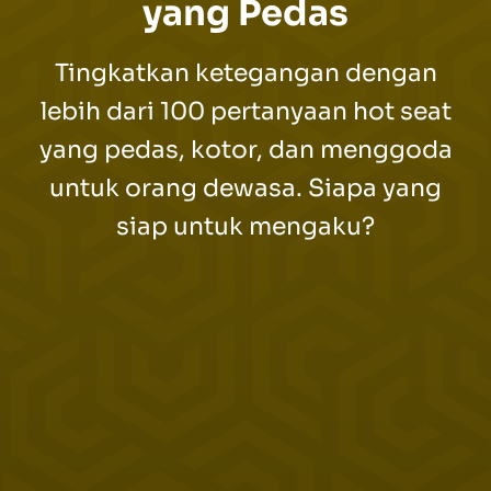
yang Pedas
Tingkatkan ketegangan dengan
lebih dari 100 pertanyaan hot seat
yang pedas, kotor, dan menggoda
untuk orang dewasa. Siapa yang
siap untuk mengaku?