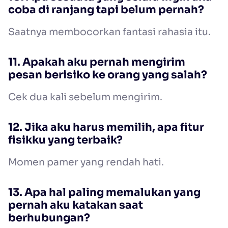
coba di ranjang tapi belum pernah?
Saatnya membocorkan fantasi rahasia itu.
11. Apakah aku pernah mengirim
pesan berisiko ke orang yang salah?
Cek dua kali sebelum mengirim.
12. Jika aku harus memilih, apa fitur
fisikku yang terbaik?
Momen pamer yang rendah hati.
13. Apa hal paling memalukan yang
pernah aku katakan saat
berhubungan?