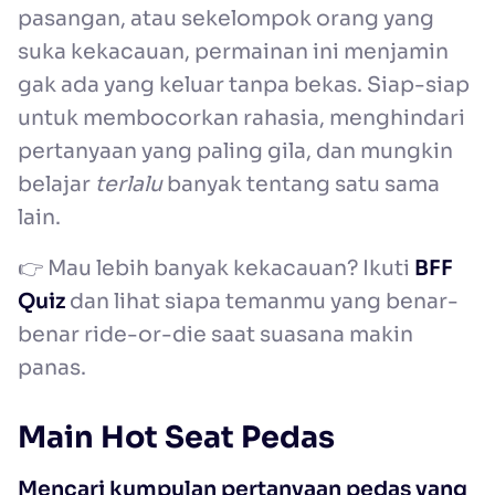
pasangan, atau sekelompok orang yang
suka kekacauan, permainan ini menjamin
gak ada yang keluar tanpa bekas. Siap-siap
untuk membocorkan rahasia, menghindari
pertanyaan yang paling gila, dan mungkin
belajar
terlalu
banyak tentang satu sama
lain.
👉 Mau lebih banyak kekacauan? Ikuti
BFF
Quiz
dan lihat siapa temanmu yang benar-
benar ride-or-die saat suasana makin
panas.
Main Hot Seat Pedas
Mencari kumpulan pertanyaan pedas yang