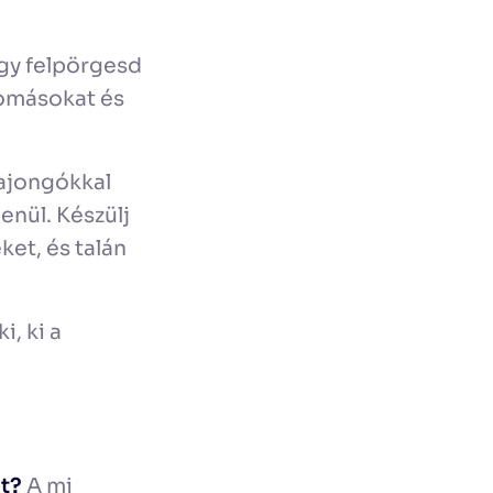
ogy felpörgesd
llomásokat és
rajongókkal
enül. Készülj
ket, és talán
i, ki a
t?
A mi