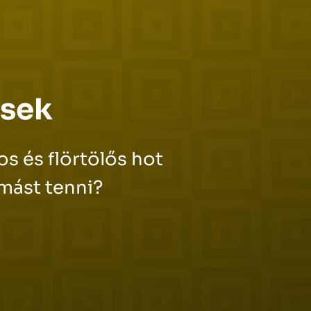
ések
os és flörtölős hot
omást tenni?