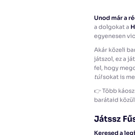
Unod már a ré
a dolgokat a
H
egyenesen vicc
Akár közeli ba
játszol, ez a 
fel, hogy mego
túl
sokat is me
👉 Több káosz
barátaid közül
Játssz Fű
Keresed a leg