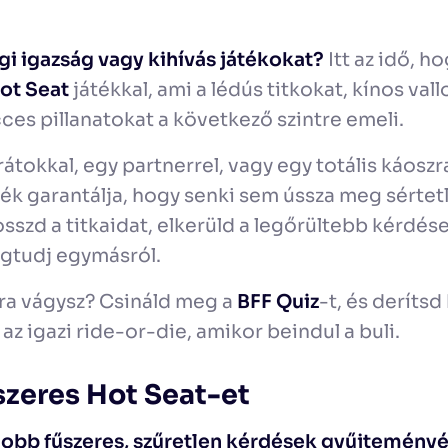
gi igazság vagy kihívás játékokat?
Itt az idő, h
ot Seat
játékkal, ami a lédús titkokat, kínos va
es pillanatokat a következő szintre emeli.
rátokkal, egy partnerrel, vagy egy totális káosz
játék garantálja, hogy senki sem ússza meg sértetl
sszd a titkaidat, elkerüld a legőrültebb kérdése
gtudj egymásról.
ra vágysz? Csináld meg a
BFF Quiz
-t, és derítsd k
 az igazi ride-or-die, amikor beindul a buli.
szeres Hot Seat-et
jobb fűszeres, szűretlen kérdések gyűjteményé