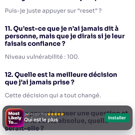
Puis-je juste appuyer sur “reset” ?
11. Qu’est-ce que je n’ai jamais dit à
personne, mais que je dirais si je leur
faisais confiance ?
Niveau vulnérabilité : 100.
12. Quelle est la meilleure décision
que j’ai jamais prise ?
Cette décision qui a tout changé.
13. Si je pouvais poser une question et
Google Play
Installer
Qui est le plus
obtenir la vérité absolue, quelle
serait-elle ?